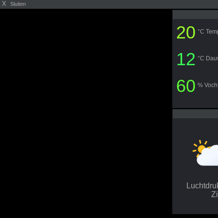
X
Sluiten
20
°C Tem
12
°C Dau
60
% Vocht
Luchtdr
Z