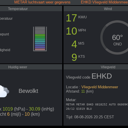
METAR luchtvaart weer gegevens EHKD Vliegveld Middenmee
Temperatuur
Wind
17
KM/U
peratuur
10
MPH
wpunt
60°
4
M/S
ONO
igheid
9
KTS
Huidig weer
Vliegveld
EHKD
Vliegveld code
Locatie :
Vliegveld Middenmeer
Bewolkt
Afstand:
11
(km)
Metar:
METAR METAR EHKD 081825Z AUTO 06009K
uk
1019
(hPa) -
30.09
(inHg)
20/12 Q1019 BLU
icht
6
(mijl) -
10
(km)
Tijd: 08-08-2026 20:25 CEST