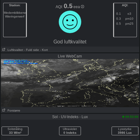
0.5
Station
:
AQI
:
AQI:
eea
Medemblikkerweg
0.1
o3
Wieringerwerf
0.3
pm10
0.5
pm25
God luftkvalitet
Luftkvalitet
- Fuld side
- Kort
Live WebCam
Forstørre
Sol - UV-Indeks - Lux
09:53:00
Solstråling
Ultraviolet
Lysstyrke
33 W/m²
0 Indeks
3986 Lux