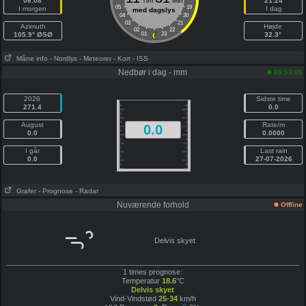
06:08
Tim
Min
21:24
05
19
I morgen
I dag
med dagslys
04
20
03
21
Azimuth
Højde
02
22
105.9° ØSØ
01
23
32.3°
Måne info
- Nordlys
- Meteorer
- Kort
- ISS
Nedbør i dag - mm
09:53:05
2026
Sidste time
271.4
0.0
August
Rate/m
0.0
0.0
0.0000
I går
Last rain
0.0
27-07-2026
Grafer
- Prognose
- Radar
Nuværende forhold
Offline
Delvis skyet
1 times prognose:
Temperatur
18.6
°C
Delvis skyet
Vind-Vindstød
25-34
km/h