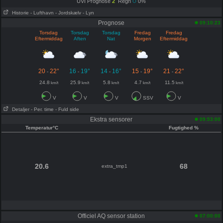
UVI Prognose
2
Regn
0%
Historie
- Lufthavn
- Jordskælv
- Lyn
Prognose
09:10:23
Torsdag
Torsdag
Torsdag
Fredag
Fredag
Eftermiddag
Aften
Nat
Morgen
Eftermiddag
20
22°
16
19°
14
16°
15
19°
21
22°
-
-
-
-
-
24.8
25.9
5.8
4.7
11.5
km/t
km/t
km/t
km/t
km/t
V
V
V
SSV
V
Detaljer
- Per. time
- Fuld side
Ekstra sensorer
09:53:00
Temperatur°C
Fugtighed %
20.6
68
extra_tmp1
Officiel AQ sensor station
07:00:00