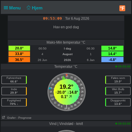
Menu
Hjem
°F
09:53:09
Tor 6 Aug 2026
Hav en god dag
Maks-Min temperatur °C
20.0°
14.8°
00:50
I dag
06:30
33.8°
14.4°
4
August
1
36.5°
-4.8°
26 Jun
2026
6 Jan
Temperatur °C
09:53:00
20
19
21
Fahrenheit
Føles som
18
22
66.6°
19.0°
17
23
16
19.2°
24
15
25
Inde
Wet Bulb
↑
20.0°
↓
14.8°
14
26
29.9°
15.7°
13
27
0.1°
12
28
Fugtighed
Duggpunkt
11
29
70% ↓
13.6°
10
30
|
9
31
8
32
Grafer
- Prognose
Vind | Vindstød - km/t
09:53:05