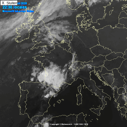
X
Sluiten