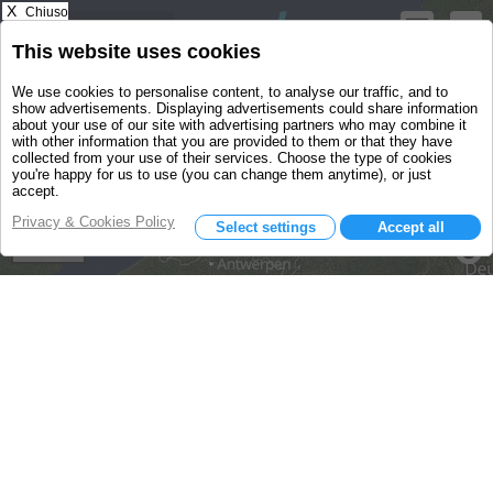
X
Chiuso