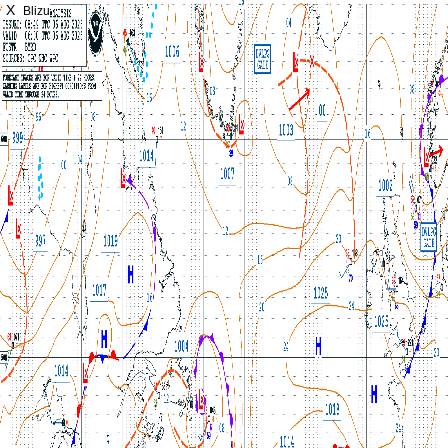
X
Blizu