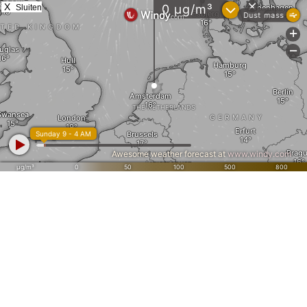
X
Sluiten