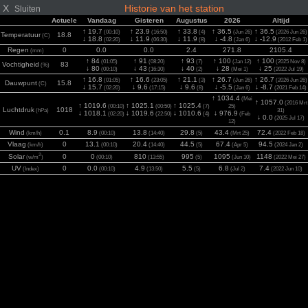
X
Historie van het station
Sluiten
Actuele
Vandaag
Gisteren
Augustus
2026
Altijd
↑ 19.7
↑ 23.9
↑ 33.8
↑ 36.5
↑ 36.5
(00:10)
(16:50)
(4)
(Jun 26)
(2026 Jun 26)
Temperatuur
18.8
(C)
↓ 18.8
↓ 11.9
↓ 11.9
↓ -4.8
↓ -12.9
(02:20)
(06:30)
(8)
(Jan 6)
(2012 Feb 1)
Regen
0
0.0
0.0
2.4
271.8
2105.4
(mm)
↑ 84
↑ 91
↑ 93
↑ 100
↑ 100
(01:05)
(08:20)
(7)
(Jan 12)
(2025 Nov 8)
Vochtigheid
83
(%)
↓ 80
↓ 43
↓ 40
↓ 28
↓ 25
(00:10)
(16:30)
(2)
(Mei 1)
(2022 Jul 19)
↑ 16.8
↑ 16.6
↑ 21.1
↑ 26.7
↑ 26.7
(01:05)
(23:05)
(3)
(Jun 26)
(2026 Jun 26)
Dauwpunt
15.8
(C)
↓ 15.7
↓ 9.6
↓ 9.6
↓ -5.5
↓ -8.7
(02:20)
(17:15)
(8)
(Jan 6)
(2021 Feb 14)
↑ 1034.4
(Mei
↑ 1057.0
(2016 Mrt
↑ 1019.6
↑ 1025.1
↑ 1025.4
(00:10)
(00:50)
(7)
25)
Luchtdruk
1018
(hPa)
31)
↓ 1018.1
↓ 1019.6
↓ 1010.6
↓ 976.9
(02:20)
(22:50)
(4)
(Feb
↓ 0.0
(2025 Jul 17)
12)
Wind
0.1
8.9
13.8
29.8
43.4
72.4
(km/h)
(00:10)
(14:40)
(5)
(Mrt 25)
(2022 Feb 18)
Vlaag
0
13.1
20.4
44.5
67.4
94.5
(km/h)
(00:10)
(14:40)
(5)
(Apr 5)
(2024 Jan 2)
2
Solar
0
0
810
995
1095
1148
(w/m
)
(00:10)
(13:55)
(5)
(Jun 10)
(2022 Mei 27)
UV
0
0.0
4.9
5.5
6.8
7.4
(Index)
(00:10)
(13:50)
(5)
(Jul 2)
(2022 Jun 10)