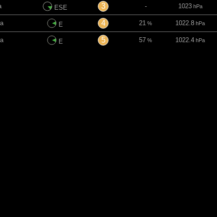
3
a
-
1023
hPa
ESE
4
a
21
1022.8
%
hPa
E
5
a
57
1022.4
%
hPa
E
5
a
40
1022
%
hPa
ENE
5
a
22
1021.5
%
hPa
E
4
a
-
1020.9
hPa
ENE
2
a
29
1020.3
%
hPa
ENE
1
a
28
1019.8
%
hPa
ENE
a
-
-
1019.5
hPa
ENE
a
-
44
1019.3
%
hPa
NE
a
-
98
1019.1
%
hPa
NE
a
-
43
1018.8
%
hPa
NE
a
-
63
1018.7
%
hPa
ENE