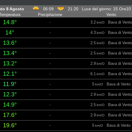
ato 8 Agosto
06:09
21:20 Luce del giorno: 15 Ore10
Temperatura
Precipitazione
Vento
14.8°
-
3.2
Bava di Vento
km/O
14°
-
4.3
Bava di Vento
km/O
13.6°
-
2.5
Bava di Vento
km/O
13.4°
-
2.5
Bava di Vento
km/O
13.2°
-
2.9
Bava di Vento
km/O
12.1°
-
6.1
Bava di Vento
km/O
11.9°
-
5
Bava di Vento
km/O
12.3°
-
2.9
Bava di Vento
km/O
14.9°
-
2.5
Bava di Vento
km/O
17.6°
-
2.9
Bava di Vento
km/O
19.6°
-
5
Bava di Vento
km/O