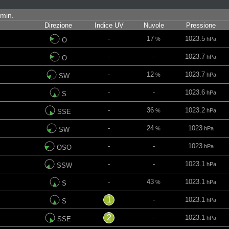
 min.
Direzione
Indice UV
Nuvole
Pressione
-
17
1023.5
%
hPa
O
-
-
1023.7
hPa
O
-
12
1023.7
%
hPa
SW
-
-
1023.6
hPa
S
-
36
1023.2
%
hPa
SSE
-
24
1023
%
hPa
SW
-
-
1023
hPa
OSO
-
-
1023.1
hPa
SSW
-
43
1023.1
%
hPa
S
1
-
1023.1
hPa
S
2
-
1023.1
hPa
SSE