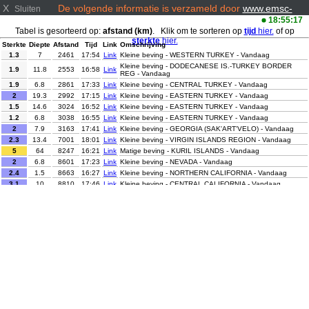
X
De volgende informatie is verzameld door
www.emsc-
Sluiten
csem.org/
18:55:17
Tabel is gesorteerd op:
afstand (km)
. Klik om te sorteren op
tijd
hier.
of op
sterkte
hier.
Sterkte
Diepte
Afstand
Tijd
Link
Omschrijving
1.3
7
2461
17:54
Link
Kleine beving - WESTERN TURKEY - Vandaag
Kleine beving - DODECANESE IS.-TURKEY BORDER
1.9
11.8
2553
16:58
Link
REG - Vandaag
1.9
6.8
2861
17:33
Link
Kleine beving - CENTRAL TURKEY - Vandaag
2
19.3
2992
17:15
Link
Kleine beving - EASTERN TURKEY - Vandaag
1.5
14.6
3024
16:52
Link
Kleine beving - EASTERN TURKEY - Vandaag
1.2
6.8
3038
16:55
Link
Kleine beving - EASTERN TURKEY - Vandaag
2
7.9
3163
17:41
Link
Kleine beving - GEORGIA (SAK'ART'VELO) - Vandaag
2.3
13.4
7001
18:01
Link
Kleine beving - VIRGIN ISLANDS REGION - Vandaag
5
64
8247
16:21
Link
Matige beving - KURIL ISLANDS - Vandaag
2
6.8
8601
17:23
Link
Kleine beving - NEVADA - Vandaag
2.4
1.5
8663
16:27
Link
Kleine beving - NORTHERN CALIFORNIA - Vandaag
3.1
10
8810
17:46
Link
Kleine beving - CENTRAL CALIFORNIA - Vandaag
3
10
8812
16:27
Link
Kleine beving - CENTRAL CALIFORNIA - Vandaag
2.8
21
9215
17:05
Link
Kleine beving - OFF COAST OF COSTA RICA - Vandaag
Kleine beving - NORTHERN SUMATRA, INDONESIA -
3.4
10
9815
18:01
Link
Vandaag
Kleine beving - NORTHERN SUMATRA, INDONESIA -
2.5
159
10134
18:08
Link
Vandaag
Kleine beving - SOUTHERN SUMATRA, INDONESIA -
3.6
13
10688
17:27
Link
Vandaag
4.2
89.5
10693
17:42
Link
Lichte beving - TARAPACA, CHILE - Vandaag
4.1
88.5
10997
18:12
Link
Lichte beving - ANTOFAGASTA, CHILE - Vandaag
3.5
10
11511
18:30
Link
Kleine beving - CELEBES SEA - Vandaag
3.9
3
11516
17:46
Link
Kleine beving - MINDANAO, PHILIPPINES - Vandaag