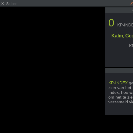
X
Z
Sluiten
0
KP-IND
Kalm, Ge
K
KP-INDEX
ge
zien van het
Index, hoe wa
om het te zi
verzameld v