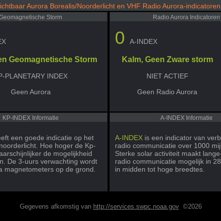
ichtbaar Aurora Borealis/Noorderlicht en VHF Radio Aurora-indicatoren
Geomagnetische Storm
Radio Aurora Indicatoren
0
EX
A-INDEX
en Geomagnetische Storm
Kalm, Geen Zware storm
P-PLANETARY INDEX
NIET ACTIEF
Geen Aurora
Geen Radio Aurora
KP-INDEX Informatie
A-INDEX Informatie
eft een goede indicatie op het
A-INDEX
is een indicator van ve
 noorderlicht. Hoe hoger de Kp-
radio communicatie over 1000 mij
arschijnlijker de mogelijkheid
Sterke solar activiteit maakt lang
en. De 3-uurs verwachting wordt
radio communicatie mogelijk in 
ia magnetometers op de grond.
in midden tot hoge breedtes.
Gegevens afkomstig van
http://services.swpc.noaa.gov
©2026