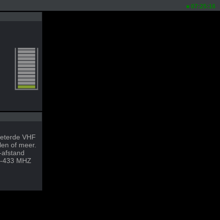
07:25:16
rbeterde VHF
len of meer.
e-afstand
28-433 MHZ