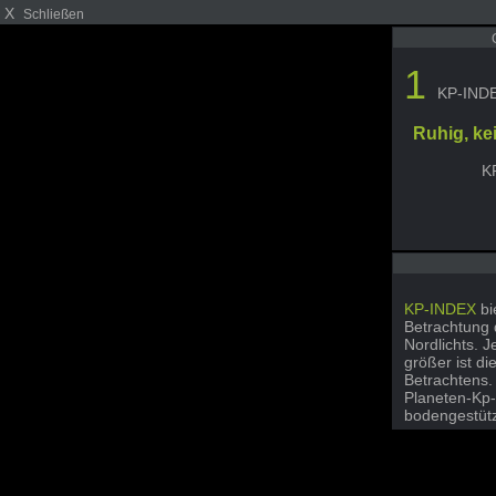
X
Schließen
1
KP-IND
Ruhig, ke
K
KP-INDEX
bi
Betrachtung 
Nordlichts. J
größer ist di
Betrachtens.
Planeten-Kp
bodengestüt