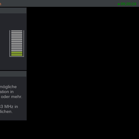
n
09:20:24
 mögliche
tion in
 oder mehr.
33 MHz in
lichen.