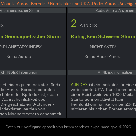
Visuelle Aurora Borealis / Nordlichter und UKW-Radio-Aurora-Anzeige
Geomagnetischer Sturm
Radio Aurora-Anzeigen
2
EX
A-INDEX
in Geomagnetischer Sturm
Ruhig, kein Schwerer Sturm
P-PLANETARY INDEX
NICHT AKTIV
Keine Aurora
Keine Radio Aurora
KP-INDEX Information
A-INDEX Information
etet einen guten Indikator für die
A-INDEX
ist ein Indikator für eine
der Aurora Borealis oder des
verbesserte UKW-Funkkommunika
e höher der Kp-Index ist, desto
einer Reichweite von 1000 Meilen
e Wahrscheinlichkeit des
Starke Sonnenaktivität kann
 Die geschätzten 3-Stunden-
Fernfunkkommunikation bei 28-4
-Indexdaten werden von
mittleren bis hohen Breiten ermög
zten Magnetometern gesammelt.
Daten zur Verfügung gestellt von
http://services.swpc.noaa.gov
©2026