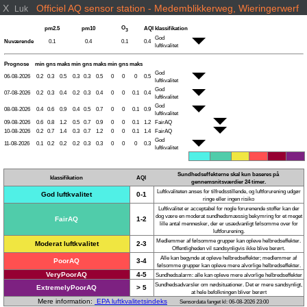
X
Officiel AQ sensor station - Medemblikkerweg, Wieringerwerf
Luk
O
pm2.5
pm10
AQI
klassifikation
3
God
Nuværende
0.1
0.4
0.1
0.4
luftkvalitet
Prognose
min
gns
maks
min
gns
maks
min
gns
maks
God
06-08-2026
0.2
0.3
0.5
0.3
0.3
0.5
0
0
0
0.5
luftkvalitet
God
07-08-2026
0.2
0.3
0.4
0.2
0.3
0.4
0
0
0.1
0.4
luftkvalitet
God
08-08-2026
0.4
0.6
0.9
0.4
0.5
0.7
0
0
0.1
0.9
luftkvalitet
09-08-2026
0.6
0.8
1.2
0.5
0.7
0.9
0
0
0.1
1.2
FairAQ
10-08-2026
0.2
0.7
1.4
0.3
0.7
1.2
0
0
0.1
1.4
FairAQ
God
11-08-2026
0.1
0.2
0.2
0.2
0.3
0.3
0
0
0
0.3
luftkvalitet
Sundhedseffekterne skal kun baseres på
klassifikation
AQI
gennemsnitsværdier 24 timer.
Luftkvaliteten anses for tilfredsstillende, og luftforurening udgør
God luftkvalitet
0-1
ringe eller ingen risiko
Luftkvalitet er acceptabel for nogle forurenende stoffer kan der
dog være en moderat sundhedsmæssig bekymring for et meget
FairAQ
1-2
lille antal mennesker, der er usædvanligt følsomme over for
luftforurening.
Medlemmer af følsomme grupper kan opleve helbredseffekter.
Moderat luftkvalitet
2-3
Offentligheden vil sandsynligvis ikke blive berørt.
Alle kan begynde at opleve helbredseffekter; medlemmer af
PoorAQ
3-4
følsomme grupper kan opleve mere alvorlige helbredseffekter.
VeryPoorAQ
4-5
Sundhedsalarm: alle kan opleve mere alvorlige helbredseffekter
Sundhedsadvarsler om nødsituationer. Det er mere sandsynligt,
ExtremelyPoorAQ
> 5
at hele befolkningen bliver berørt
Mere information:
EPA luftkvalitetsindeks
Sensordata fanget kl: 06-08-2026 23:00